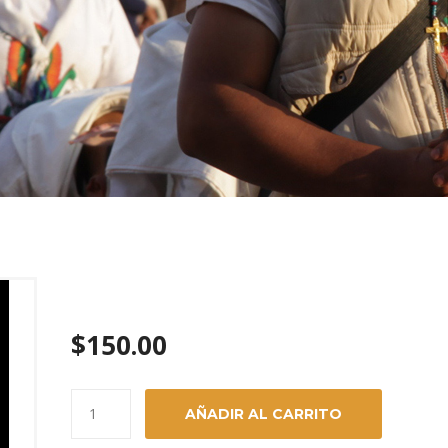
Antorcha
$
150.00
Antorcha
AÑADIR AL CARRITO
cantidad